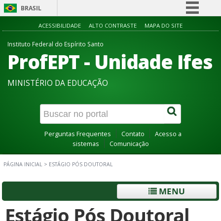
BRASIL
Simplifique!
ACESSIBILIDADE
ALTO CONTRASTE
MAPA DO SITE
Comunica BR
Instituto Federal do Espírito Santo
ProfEPT - Unidade Ifes
Participe
Acesso à informação
MINISTÉRIO DA EDUCAÇÃO
Legislação
Canais
Perguntas Frequentes
Contato
Acesso a
sistemas
Comunicação
PÁGINA INICIAL
>
ESTÁGIO PÓS DOUTORAL
MENU
Estágio Pós Doutoral