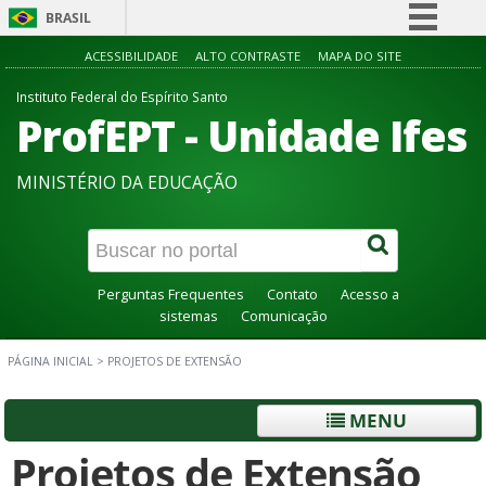
BRASIL
Simplifique!
ACESSIBILIDADE
ALTO CONTRASTE
MAPA DO SITE
Comunica BR
Instituto Federal do Espírito Santo
ProfEPT - Unidade Ifes
Participe
Acesso à informação
MINISTÉRIO DA EDUCAÇÃO
Legislação
Canais
Perguntas Frequentes
Contato
Acesso a
sistemas
Comunicação
PÁGINA INICIAL
>
PROJETOS DE EXTENSÃO
MENU
Projetos de Extensão