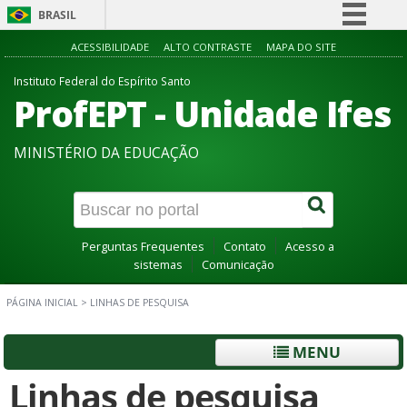
BRASIL
Simplifique!
ACESSIBILIDADE
ALTO CONTRASTE
MAPA DO SITE
Comunica BR
Instituto Federal do Espírito Santo
ProfEPT - Unidade Ifes
Participe
Acesso à informação
MINISTÉRIO DA EDUCAÇÃO
Legislação
Canais
Perguntas Frequentes
Contato
Acesso a
sistemas
Comunicação
PÁGINA INICIAL
>
LINHAS DE PESQUISA
MENU
Linhas de pesquisa