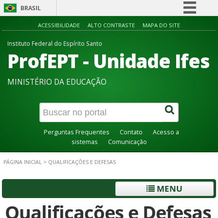
BRASIL
Simplifique!
ACESSIBILIDADE
ALTO CONTRASTE
MAPA DO SITE
Comunica BR
Instituto Federal do Espírito Santo
ProfEPT - Unidade Ifes
Participe
Acesso à informação
MINISTÉRIO DA EDUCAÇÃO
Legislação
Canais
Perguntas Frequentes
Contato
Acesso a
sistemas
Comunicação
PÁGINA INICIAL
>
QUALIFICAÇÕES E DEFESAS
MENU
Qualificações e Defesas