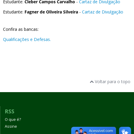
Estudante:
Cleber Campos Carvalho
-
Cartaz de Divulgação
Estudante:
Fagner de Oliveira Silveira
-
Cartaz de Divulgação
Confira as bancas:
Qualificações e Defesas.
Voltar para o topo
RSS
O que é?
Assine