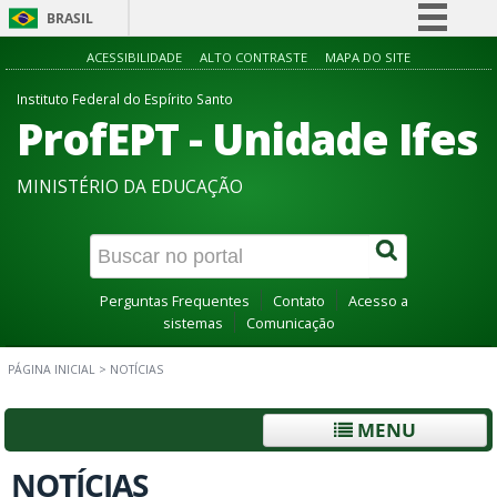
BRASIL
Simplifique!
ACESSIBILIDADE
ALTO CONTRASTE
MAPA DO SITE
Comunica BR
Instituto Federal do Espírito Santo
ProfEPT - Unidade Ifes
Participe
Acesso à informação
MINISTÉRIO DA EDUCAÇÃO
Legislação
Canais
Perguntas Frequentes
Contato
Acesso a
sistemas
Comunicação
PÁGINA INICIAL
>
NOTÍCIAS
MENU
NOTÍCIAS